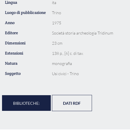
Lingua
ita
Luogo di pubblicazione
Trino
Anno
1975
Editore
Società storia archeologia Tridinum
Dimensioni
23 cm
Estensioni
138 p., [6] c. di tav.
Natura
monografia
Soggetto
Usi civici - Trino
BIBLIOTECHE:
DATI RDF