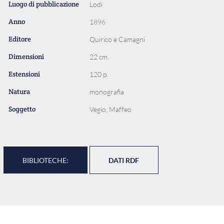
Luogo di pubblicazione
Lodi
Anno
1896
Editore
Quirico e Camagni
Dimensioni
22 cm.
Estensioni
120 p.
Natura
monografia
Soggetto
Vegio, Maffeo
BIBLIOTECHE:
DATI RDF