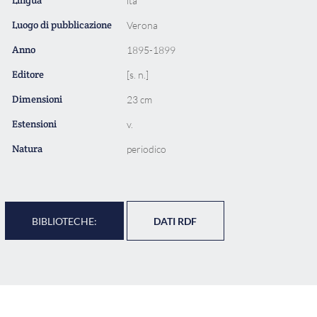
ita
Luogo di pubblicazione
Verona
Anno
1895-1899
Editore
[s. n.]
Dimensioni
23 cm
Estensioni
v.
Natura
periodico
BIBLIOTECHE:
DATI RDF