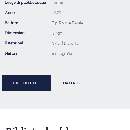
Luogo di pubblicazione
Torino
Anno
1879
Editore
Tip. Roux e Favale
Dimensioni
19 cm.
Estensioni
39 p., [1] c. di tav.
Natura
monografia
BIBLIOTECHE:
DATI RDF