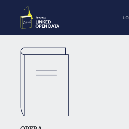
HO
OPERA