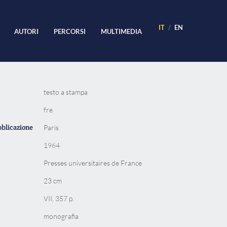
IT
EN
AUTORI
PERCORSI
MULTIMEDIA
testo a stampa
fre
bblicazione
Paris
1964
Presses universitaires de France
23 cm
VII, 357 p.
monografia