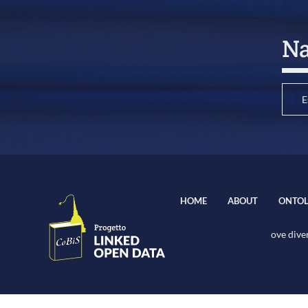
Na
E
HOME
ABOUT
ONTOL
ove diver