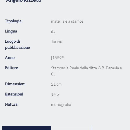
Tipologia
materiale a stampa
Lingua
ita
Luogo di
Torino
pubblicazione
Anno
[1889?!
Editore
Stamperia Reale della ditta G.B. Paravia e
C.
Dimensioni
21 cm
Estensioni
14 p.
Natura
monografia