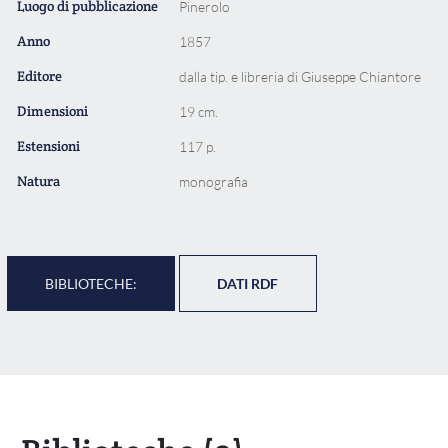
Luogo di pubblicazione
Pinerolo
Anno
1857
Editore
dalla tip. e libreria di Giuseppe Chiantore
Dimensioni
19 cm.
Estensioni
117 p.
Natura
monografia
BIBLIOTECHE:
DATI RDF