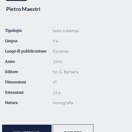
Pietro Maestri
Tipologia
testo a stampa
Lingua
fre
Luogo di pubblicazione
Florence
Anno
1868
Editore
tip. G. Barbèra
Dimensioni
4º.
Estensioni
24 p.
Natura
monografia