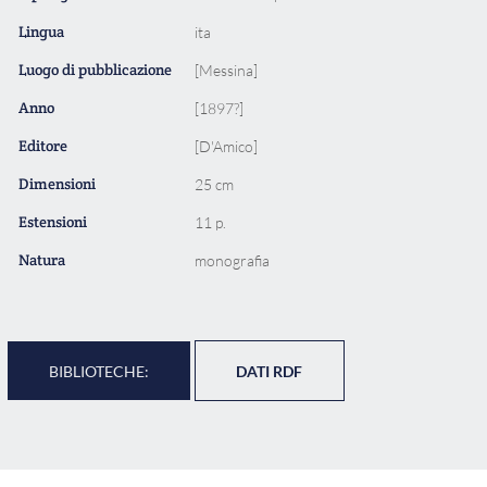
Lingua
ita
Luogo di pubblicazione
[Messina]
Anno
[1897?]
Editore
[D'Amico]
Dimensioni
25 cm
Estensioni
11 p.
Natura
monografia
BIBLIOTECHE:
DATI RDF