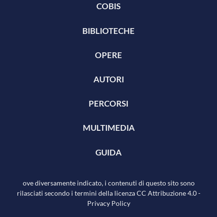
COBIS
BIBLIOTECHE
OPERE
AUTORI
PERCORSI
MULTIMEDIA
GUIDA
ove diversamente indicato, i contenuti di questo sito sono
rilasciati secondo i termini della licenza
CC Attribuzione 4.0
-
Privacy Policy