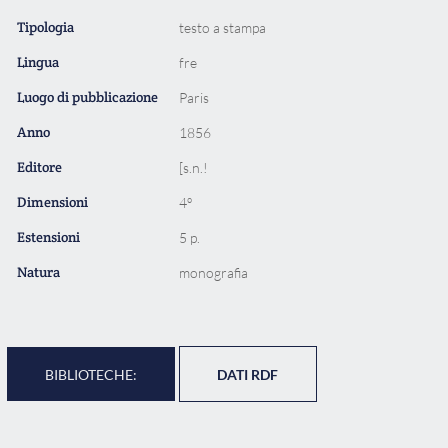
Tipologia
testo a stampa
Lingua
fre
Luogo di pubblicazione
Paris
Anno
1856
Editore
[s.n.!
Dimensioni
4º
Estensioni
5 p.
Natura
monografia
BIBLIOTECHE:
DATI RDF