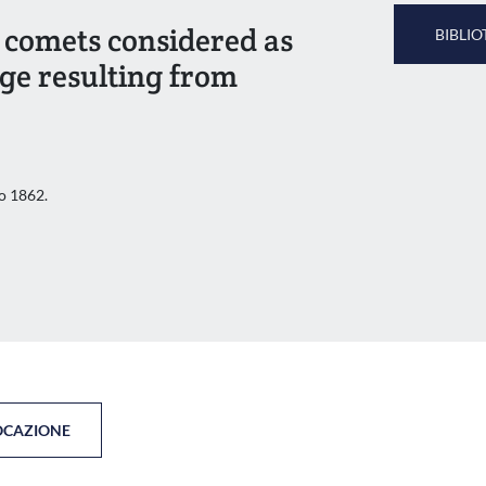
f comets considered as
BIBLIO
rge resulting from
io 1862.
OCAZIONE