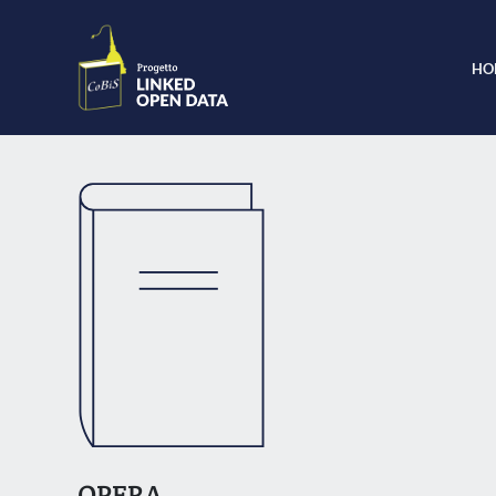
HO
OPERA