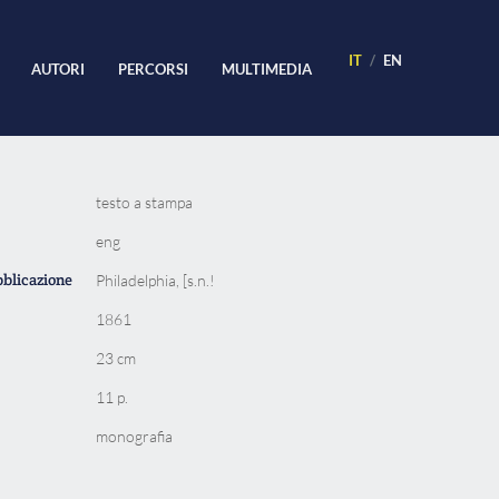
IT
EN
AUTORI
PERCORSI
MULTIMEDIA
testo a stampa
eng
bblicazione
Philadelphia, [s.n.!
1861
23 cm
11 p.
monografia