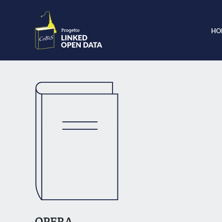
HO
OPERA