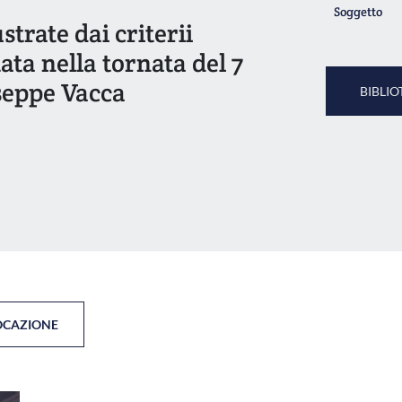
Soggetto
ustrate dai criterii
ata nella tornata del 7
seppe Vacca
BIBLIO
OCAZIONE