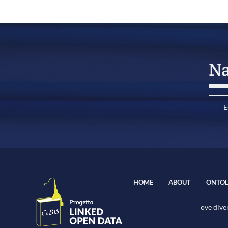
Na
E
HOME
ABOUT
ONTOL
ove diver