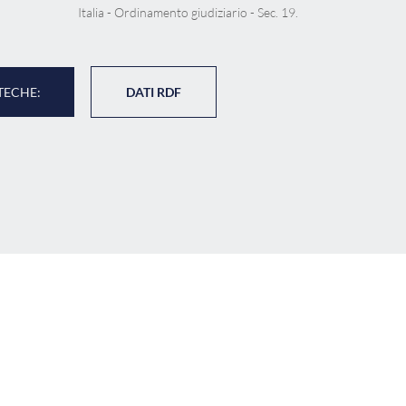
Italia - Ordinamento giudiziario - Sec. 19.
TECHE:
DATI RDF