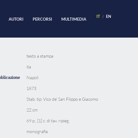
IT
EN
AUTORI
PERCORSI
MULTIMEDIA
testo a stampa
ita
bblicazione
Napoli
1873
Stab. tip. Vico de' San Filippo e Giacomo
22 cm
69 p., [1] c. di tav. ripieg.
monografia