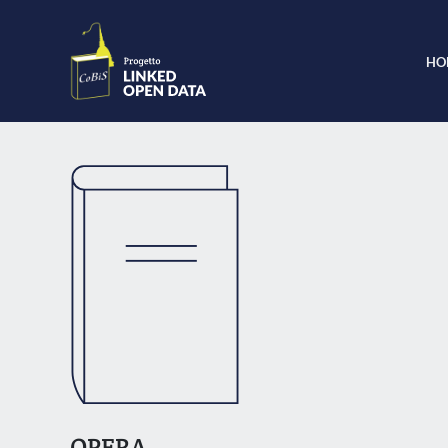
HO
OPERA