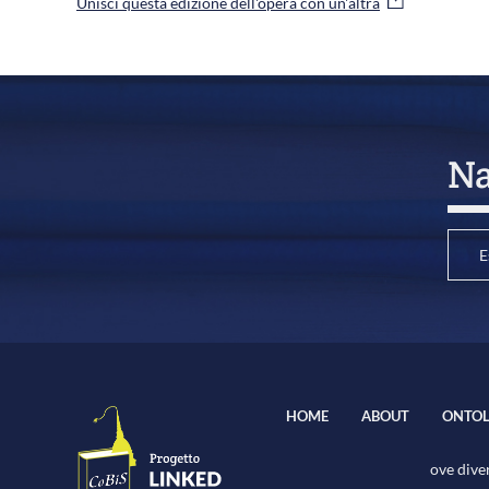
Unisci questa edizione dell'opera con un'altra
Na
E
HOME
ABOUT
ONTOL
ove diver