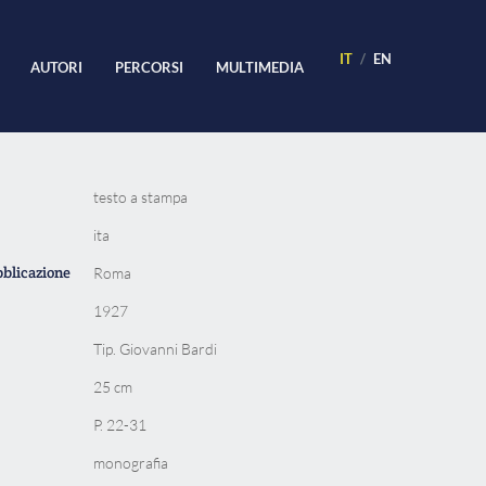
IT
EN
AUTORI
PERCORSI
MULTIMEDIA
testo a stampa
ita
bblicazione
Roma
1927
Tip. Giovanni Bardi
25 cm
P. 22-31
monografia