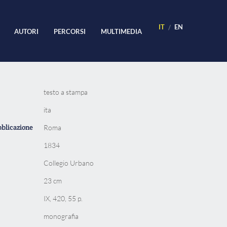
IT
EN
AUTORI
PERCORSI
MULTIMEDIA
testo a stampa
ita
bblicazione
Roma
1834
Collegio Urbano
23 cm
IX, 420, 55 p.
monografia