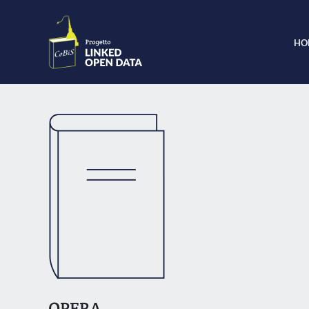
HO
OPERA