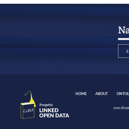
Na
E
HOME
ABOUT
ONTOL
ove diver