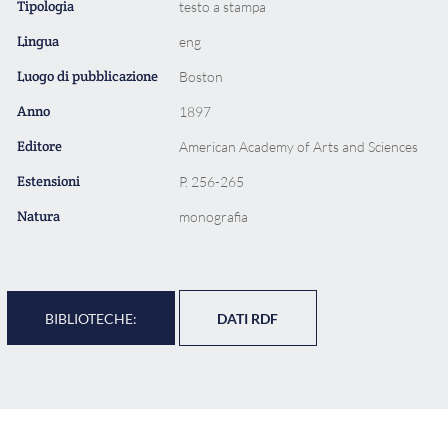
Tipologia
testo a stampa
Lingua
eng
Luogo di pubblicazione
Boston
Anno
1897
Editore
American Academy of Arts and Sciences
Estensioni
P. 256-265
Natura
monografia
BIBLIOTECHE:
DATI RDF