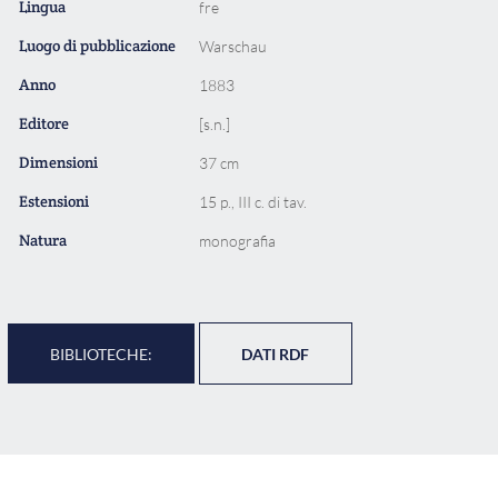
Lingua
fre
Luogo di pubblicazione
Warschau
Anno
1883
Editore
[s.n.]
Dimensioni
37 cm
Estensioni
15 p., III c. di tav.
Natura
monografia
BIBLIOTECHE:
DATI RDF