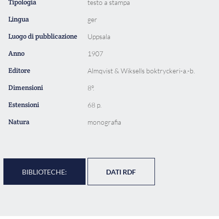
Tipologia
testo a stampa
Lingua
ger
Luogo di pubblicazione
Uppsala
Anno
1907
Editore
Almqvist & Wiksells boktryckeri-a.-b.
Dimensioni
8º.
Estensioni
68 p.
Natura
monografia
BIBLIOTECHE:
DATI RDF