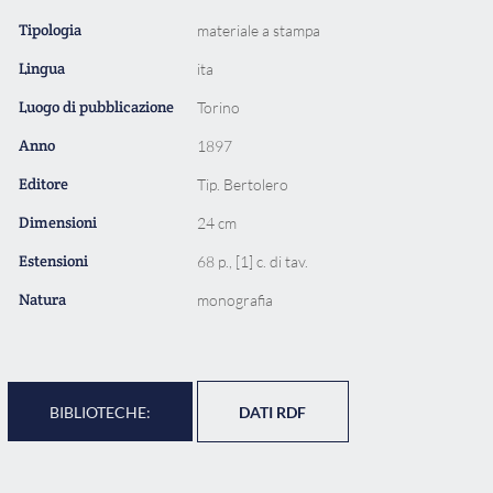
Tipologia
materiale a stampa
Lingua
ita
Luogo di pubblicazione
Torino
Anno
1897
Editore
Tip. Bertolero
Dimensioni
24 cm
Estensioni
68 p., [1] c. di tav.
Natura
monografia
BIBLIOTECHE:
DATI RDF