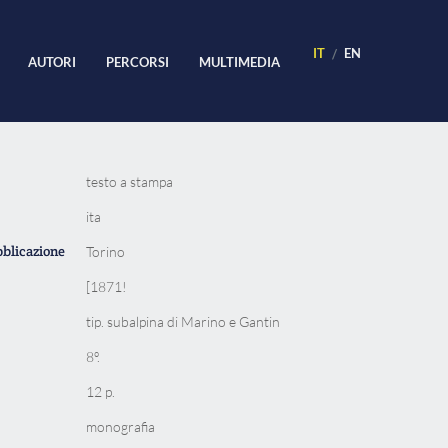
IT
EN
AUTORI
PERCORSI
MULTIMEDIA
testo a stampa
ita
bblicazione
Torino
[1871!
tip. subalpina di Marino e Gantin
8º.
12 p.
monografia