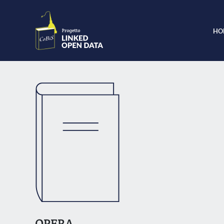
HO
OPERA