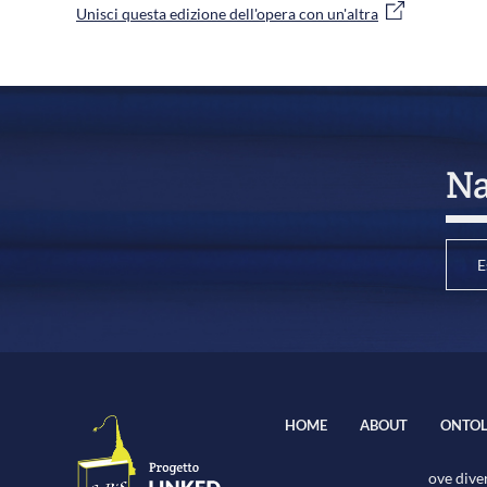
Unisci questa edizione dell'opera con un'altra
Na
E
HOME
ABOUT
ONTOL
ove diver