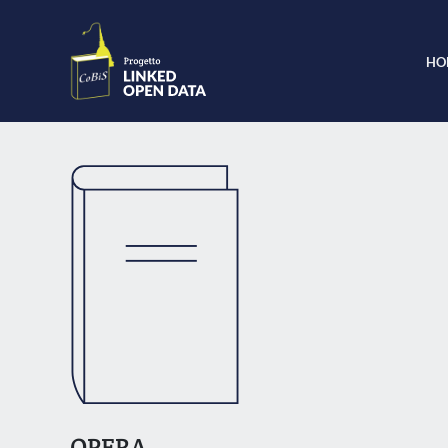
HO
OPERA