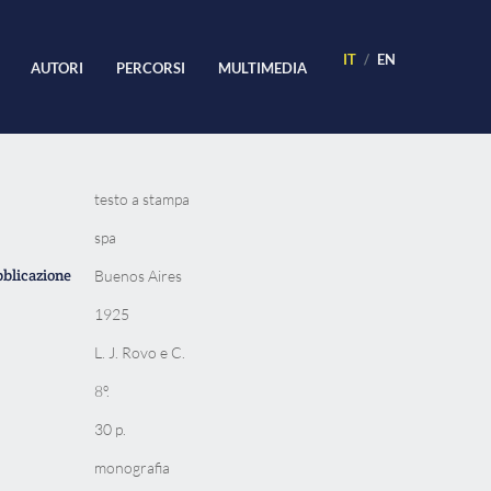
IT
EN
AUTORI
PERCORSI
MULTIMEDIA
testo a stampa
spa
bblicazione
Buenos Aires
1925
L. J. Rovo e C.
8º.
30 p.
monografia