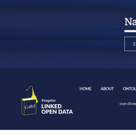
Na
E
HOME
ABOUT
ONTOL
ove diver