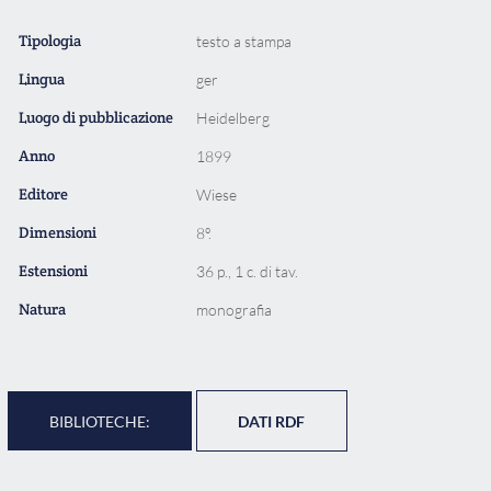
Tipologia
testo a stampa
Lingua
ger
Luogo di pubblicazione
Heidelberg
Anno
1899
Editore
Wiese
Dimensioni
8º.
Estensioni
36 p., 1 c. di tav.
Natura
monografia
BIBLIOTECHE:
DATI RDF