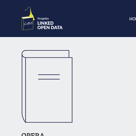
HO
OPERA