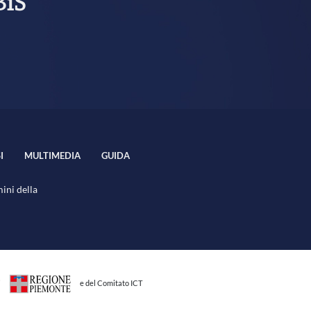
BiS
I
MULTIMEDIA
GUIDA
mini della
i
e del Comitato ICT