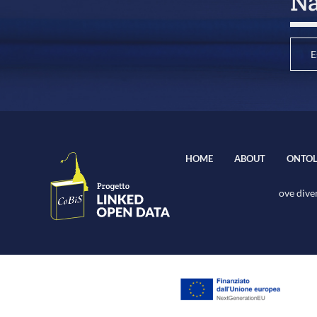
Na
E
HOME
ABOUT
ONTOL
ove diver