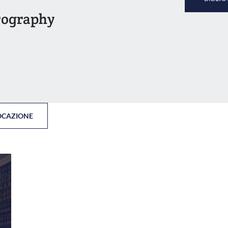
trography
OCAZIONE