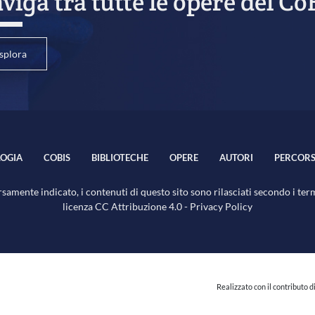
viga tra tutte le opere del Co
splora
OGIA
COBIS
BIBLIOTECHE
OPERE
AUTORI
PERCORS
samente indicato, i contenuti di questo sito sono rilasciati secondo i ter
licenza
CC Attribuzione 4.0
-
Privacy Policy
Realizzato con il contributo d