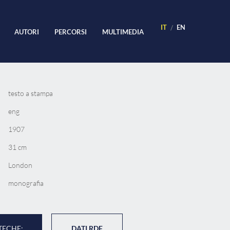
IT
EN
AUTORI
PERCORSI
MULTIMEDIA
testo a stampa
eng
1907
31 cm
London
monografia
TECHE:
DATI RDF