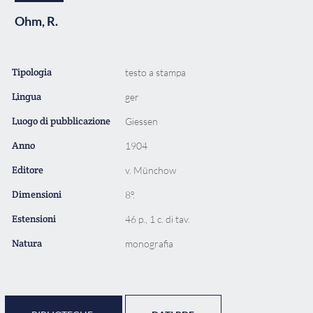
Ohm, R.
Tipologia
testo a stampa
Lingua
ger
Luogo di pubblicazione
Giessen
Anno
1904
Editore
v. Münchow
Dimensioni
8º.
Estensioni
46 p., 1 c. di tav.
Natura
monografia