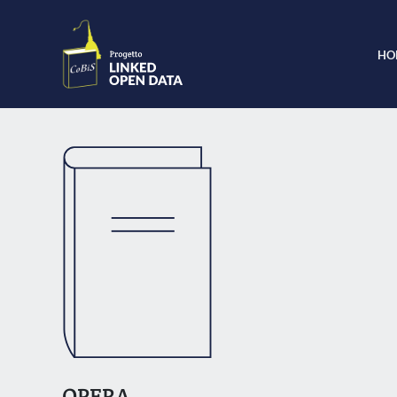
HO
OPERA