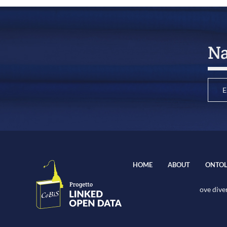
Na
E
HOME
ABOUT
ONTOL
ove diver