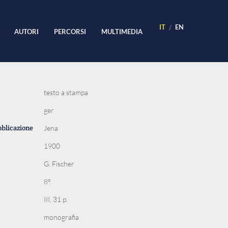
IT
EN
AUTORI
PERCORSI
MULTIMEDIA
testo a stampa
ger
bblicazione
Jena
1900
G. Fischer
8º.
III, 31 p.
monografia