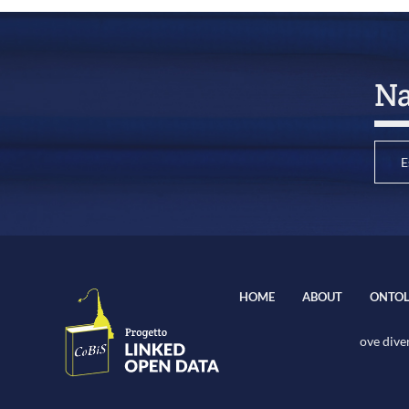
Na
E
HOME
ABOUT
ONTOL
ove diver