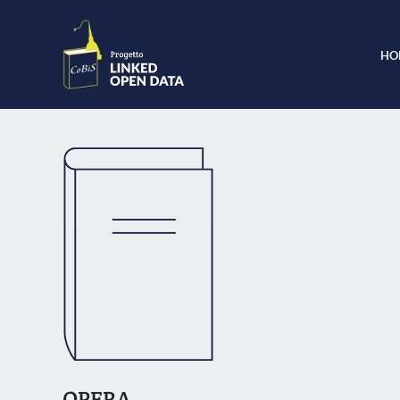
HO
OPERA