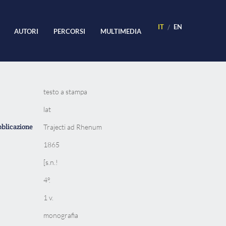
IT
EN
AUTORI
PERCORSI
MULTIMEDIA
testo a stampa
lat
bblicazione
Trajecti ad Rhenum
1865
[s.n.!
4º.
1 v.
monografia