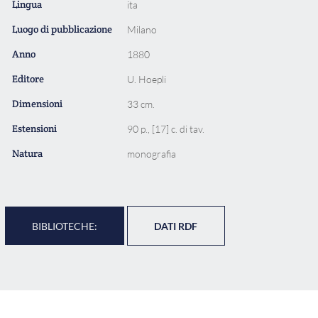
Lingua
ita
Luogo di pubblicazione
Milano
Anno
1880
Editore
U. Hoepli
Dimensioni
33 cm.
Estensioni
90 p., [17] c. di tav.
Natura
monografia
BIBLIOTECHE:
DATI RDF