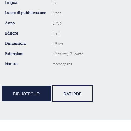
Lingua
ita
Luogo di pubblicazione
Ivrea
Anno
1936
Editore
[s.n.]
Dimensioni
29 cm
Estensioni
49 carte, [7] carte
Natura
monografia
BIBLIOTECHE:
DATI RDF