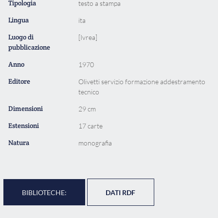
Tipologia
testo a stampa
Lingua
ita
Luogo di
[Ivrea]
pubblicazione
Anno
1970
Editore
Olivetti servizio formazione addestramento
tecnico
Dimensioni
29 cm
Estensioni
17 carte
Natura
monografia
BIBLIOTECHE:
DATI RDF