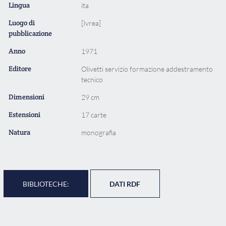
Lingua
ita
Luogo di
[Ivrea]
pubblicazione
Anno
1971
Editore
Olivetti servizio formazione addestramento
tecnico
Dimensioni
29 cm
Estensioni
17 carte
Natura
monografia
BIBLIOTECHE:
DATI RDF