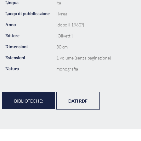
Lingua
ita
Luogo di pubblicazione
[Ivrea]
Anno
[dopo il 1960?]
Editore
[Olivetti]
Dimensioni
30 cm
Estensioni
1 volume (senza paginazione)
Natura
monografia
BIBLIOTECHE:
DATI RDF