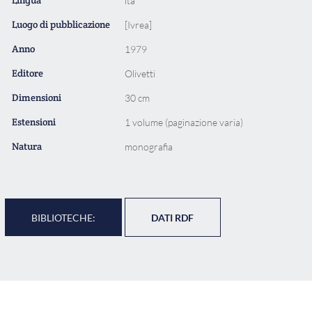
ita
Luogo di pubblicazione
[Ivrea]
Anno
1979
Editore
Olivetti
Dimensioni
30 cm
Estensioni
1 volume (paginazione varia)
Natura
monografia
BIBLIOTECHE:
DATI RDF