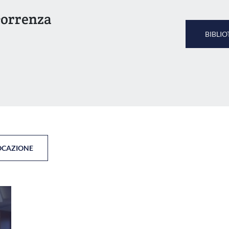
correnza
BIBLIO
OCAZIONE