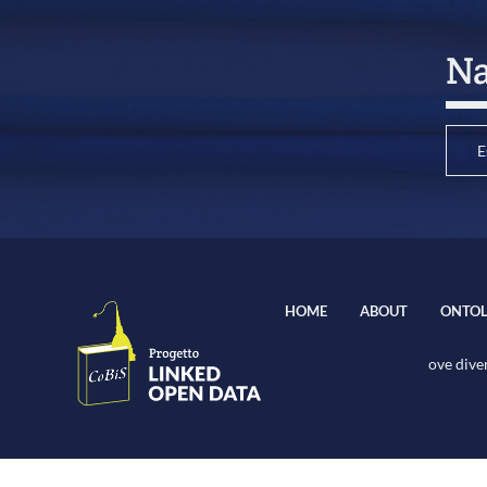
Na
E
HOME
ABOUT
ONTOL
ove diver