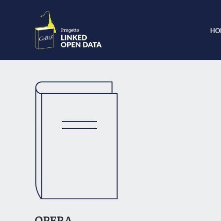
HO
OPERA