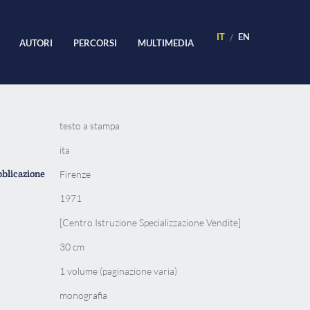
IT
EN
AUTORI
PERCORSI
MULTIMEDIA
testo a stampa
ita
bblicazione
Firenze
1971
[Centro Istruzione Specializzazione Vendite]
30 cm
1 volume (paginazione varia)
monografia