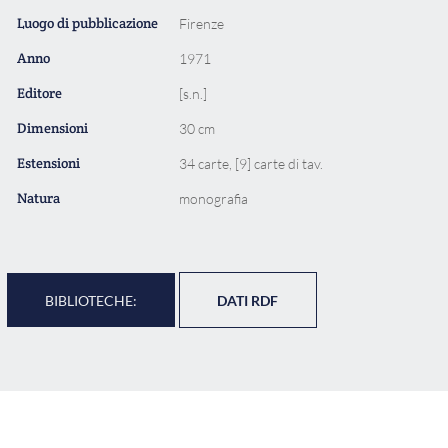
Luogo di pubblicazione
Firenze
Anno
1971
Editore
[s.n.]
Dimensioni
30 cm
Estensioni
34 carte, [9] carte di tav.
Natura
monografia
BIBLIOTECHE:
DATI RDF