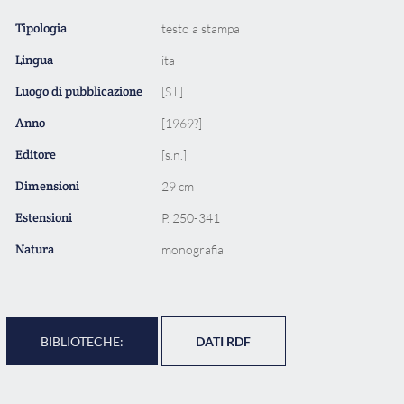
Tipologia
testo a stampa
Lingua
ita
Luogo di pubblicazione
[S.l.]
Anno
[1969?]
Editore
[s.n.]
Dimensioni
29 cm
Estensioni
P. 250-341
Natura
monografia
BIBLIOTECHE:
DATI RDF