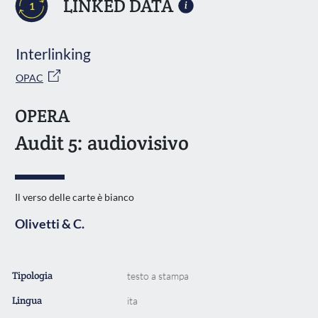
LINKED DATA
1
Interlinking
OPAC
OPERA
Audit 5: audiovisivo
Il verso delle carte è bianco
Olivetti & C.
Tipologia
testo a stampa
Lingua
ita