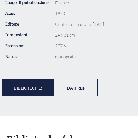
Luogo di pubblicazione
Firenze
Anno
1970
Editore
Centro formazione, [197?]
Dimensioni
24 x 31 cm.
Estensioni
277 p.
Natura
monografia
BIBLIOTECHE:
DATI RDF