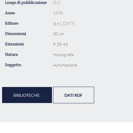
Luogo di pubblicazione
[S.l.]
Anno
1970
Editore
[s.n.], [197?]
Dimensioni
30 cm
Estensioni
P. 35-43
Natura
monografia
Soggetto
Automazione
BIBLIOTECHE:
DATI RDF