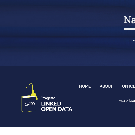
Na
E
HOME
ABOUT
ONTOL
ove diver