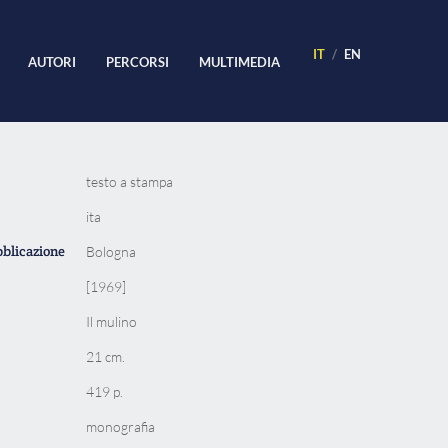
IT
EN
AUTORI
PERCORSI
MULTIMEDIA
testo a stampa
ita
bblicazione
Bologna
[1969]
Il mulino
21 cm.
419 p.
monografia