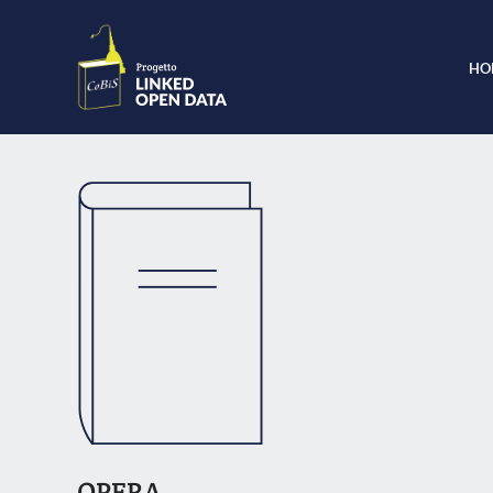
HO
OPERA