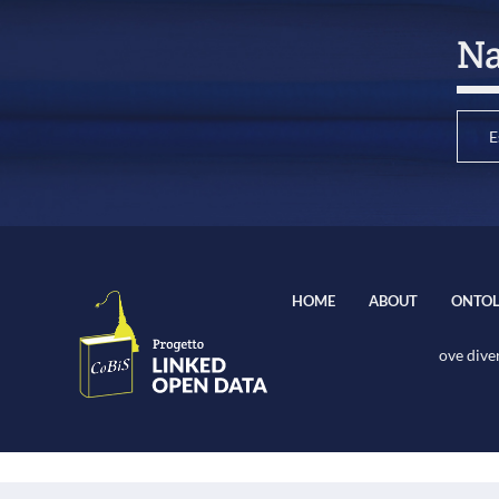
Na
E
HOME
ABOUT
ONTOL
ove diver