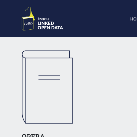
HO
OPERA