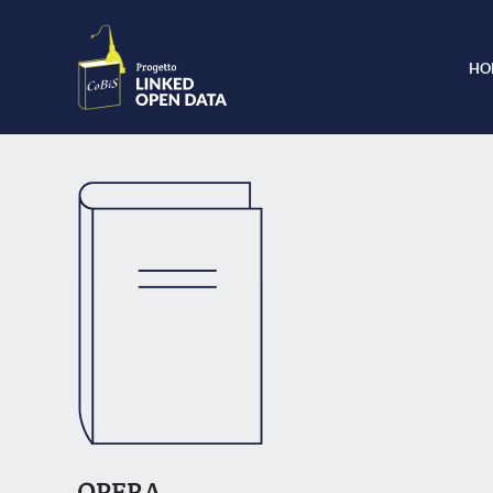
HO
OPERA