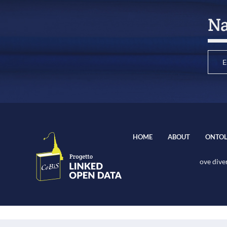
Na
E
HOME
ABOUT
ONTOL
ove diver