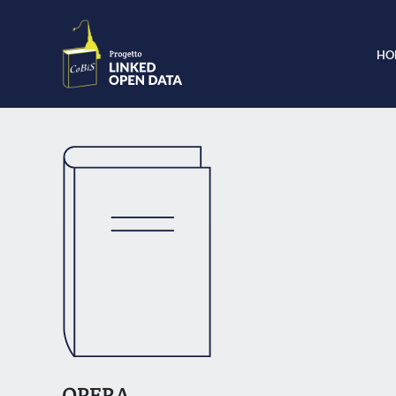
HO
OPERA