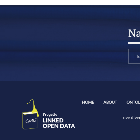
Na
E
HOME
ABOUT
ONTOL
ove diver