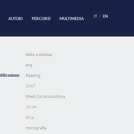
IT
EN
AUTORI
PERCORSI
MULTIMEDIA
testo a stampa
eng
bblicazione
Reading
1967
West Col productions
16 cm
86 p.
monografia