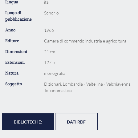
Lingua
ita
Luogo di
Sondrio
pubblicazione
Anno
1966
Editore
Camera di commercio industria e agricoltura
Dimensioni
21 cm
Estensioni
127 p.
Natura
monografia
Soggetto
Dizionari, Lombardia - Valtellina - Valchiavenna,
Toponomastica
BIBLIOTECHE:
DATI RDF