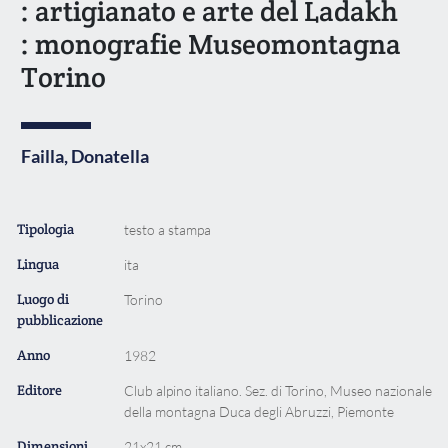
: artigianato e arte del Ladakh
: monografie Museomontagna
Torino
Failla, Donatella
Tipologia
testo a stampa
Lingua
ita
Luogo di
Torino
pubblicazione
Anno
1982
Editore
Club alpino italiano. Sez. di Torino, Museo nazionale
della montagna Duca degli Abruzzi, Piemonte
Dimensioni
21x21 cm