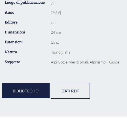
Luogo di pubblicazione
[s.l.
Anno
1969]
Editore
s.n.
Dimensioni
24 cm
Estensioni
15 p.
Natura
monografia
Soggetto
Alpi Cozie Meridionali, Alpinismo - Guide
BIBLIOTECHE:
DATI RDF