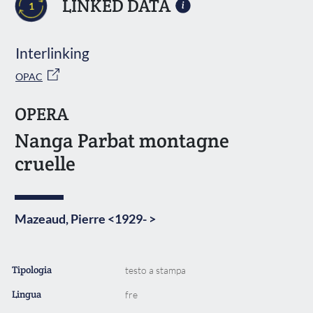
LINKED DATA
1
Interlinking
OPAC
OPERA
Nanga Parbat montagne
cruelle
Mazeaud, Pierre <1929- >
Tipologia
testo a stampa
Lingua
fre