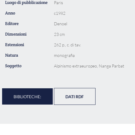
Luogo di pubblicazione
Paris
Anno
c1982
Editore
Denoel
Dimensioni
23 cm
Estensioni
262 p., c. di tav.
Natura
monografia
Soggetto
Alpinismo extraeuropeo, Nanga Parbat
BIBLIOTECHE:
DATI RDF