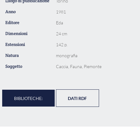
Luogo di pubblicazione
Torino
Anno
1981
Editore
Eda
Dimensioni
24 cm
Estensioni
142 p.
Natura
monografia
Soggetto
Caccia, Fauna, Piemonte
BIBLIOTECHE:
DATI RDF