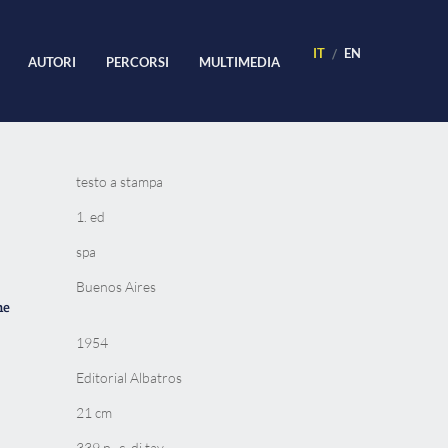
IT
EN
AUTORI
PERCORSI
MULTIMEDIA
testo a stampa
1. ed
spa
Buenos Aires
ne
1954
Editorial Albatros
21 cm
339 p., c. di tav.