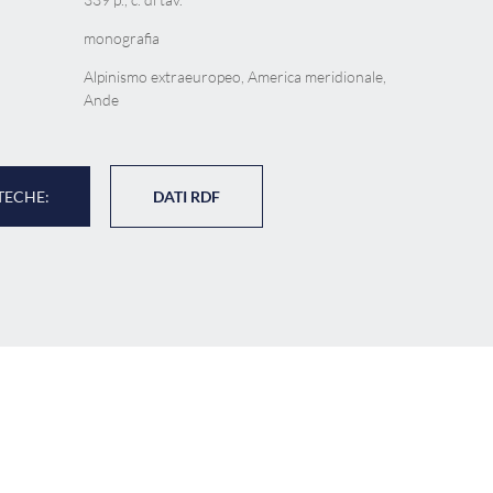
monografia
Alpinismo extraeuropeo, America meridionale,
Ande
TECHE:
DATI RDF