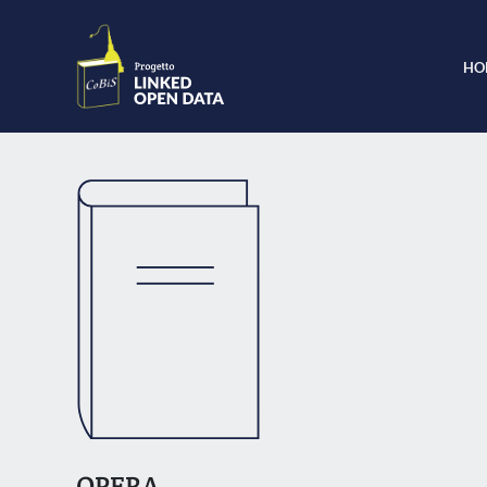
HO
OPERA