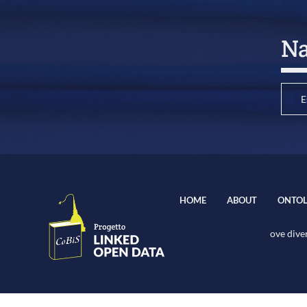
Na
E
HOME
ABOUT
ONTOL
ove diver