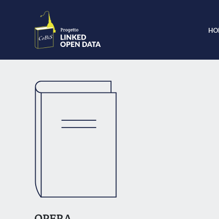
HO
OPERA