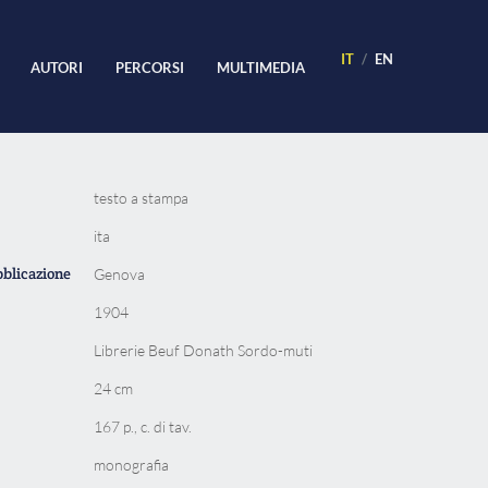
IT
EN
AUTORI
PERCORSI
MULTIMEDIA
testo a stampa
ita
bblicazione
Genova
1904
Librerie Beuf Donath Sordo-muti
24 cm
167 p., c. di tav.
monografia