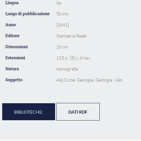
Lingua
ita
Luogo di pubblicazione
Torino
Anno
[1841]
Editore
Stamperia Reale
Dimensioni
28 cm
Estensioni
123 p., [5] c. di tav.
Natura
monografia
Soggetto
Alpi Cozie, Geologia, Geologia - Alpi
BIBLIOTECHE:
DATI RDF