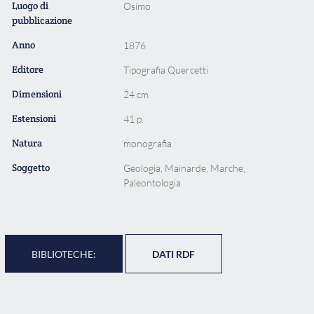
Luogo di
Osimo
pubblicazione
Anno
1876
Editore
Tipografia Quercetti
Dimensioni
24 cm
Estensioni
41 p.
Natura
monografia
Soggetto
Geologia, Mainarde, Marche,
Paleontologia
BIBLIOTECHE:
DATI RDF