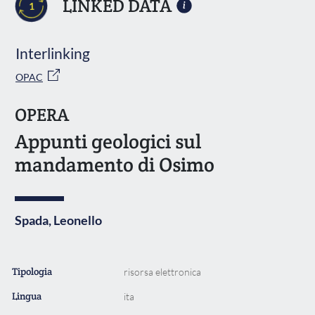
LINKED DATA
1
Interlinking
OPAC
OPERA
Appunti geologici sul
mandamento di Osimo
Spada, Leonello
Tipologia
risorsa elettronica
Lingua
ita